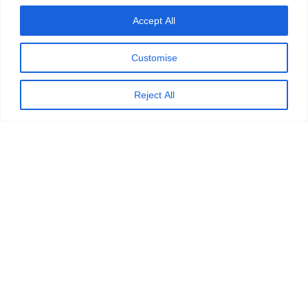
Accept All
Customise
Reject All
ETB Support Solutions levert sinds 2003
wereldwijd bewezen oplossingen voor
klantcontact.